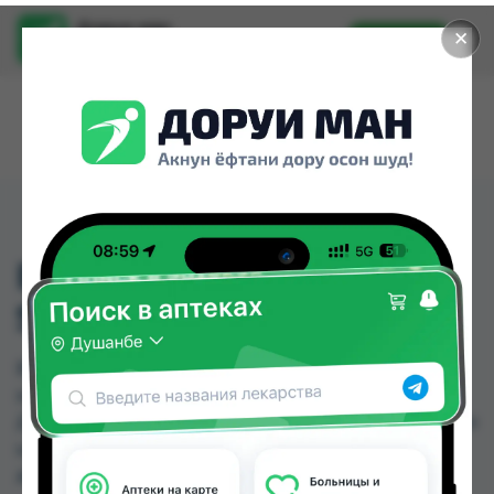
Доруи ман
✕
Установить
Найти лекарства стало еще легче.
BEN-U-RON 75 MG №10
ST
BEN-U-RON 75 MG №10 ST можно купить или
заказать в аптеках, Арча, Дорухона Олмони №1,
Дорухона Олмони №2, Дорухона Олмони №3 по
цене от 42.30 TJS до 55.00 TJS в Душанбе и
других городах Таджикистана