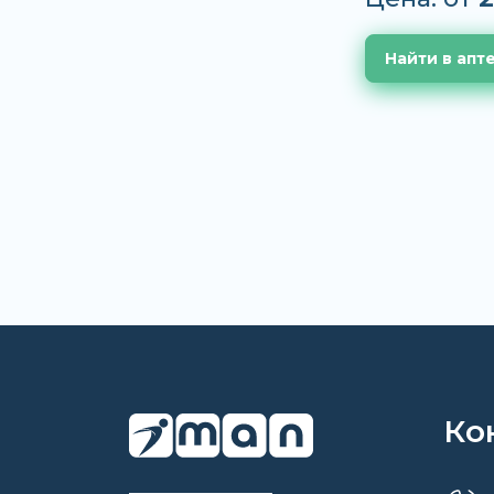
Найти в апт
Ко