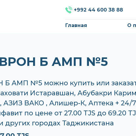
+992 44 600 38 88
Главная
О 
ВРОН Б АМП №5
 Б АМП №5 можно купить или заказат
Саховати Истаравшан, Абубакри Карим
 АЗИЗ ВАКО , Алишер-К, Аптека + 24/7
фавит по цене от 27.00 TJS до 69.20 TJ
и других городах Таджикистана
7.00 TJS