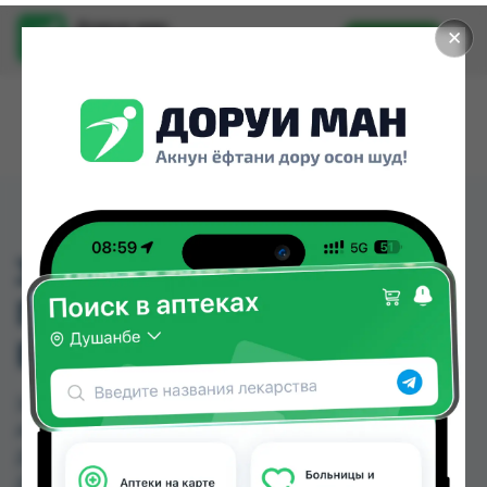
Доруи ман
✕
Установить
Найти лекарства стало еще легче.
350031 ДЕТСКИЙ
ГОЛЕНОСТОПНЫЙ
БАНДАЖ ADOR
350031 ДЕТСКИЙ ГОЛЕНОСТОПНЫЙ БАНДАЖ
ADOR можно купить или заказать в аптеках,
Дору Фарм №20 по цене от 175.00 TJS в
Душанбе и других городах Таджикистана