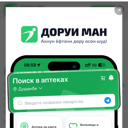
Доруи ман
✕
Установить
Найти лекарства стало еще легче.
ГАРМОНИЯ СИРОП
ГАРМОНИЯ СИРОП можно купить или заказать в
аптеках, Саховати Истаравшан, Абубакри Карим,
Авита, Авиценна, АЗИЗ ВАКО , Алишер-К, Амирӣ
по цене от 44.00 TJS до 58.30 TJS в Душанбе и
других городах Таджикистана
Цена: от
44.00 TJS