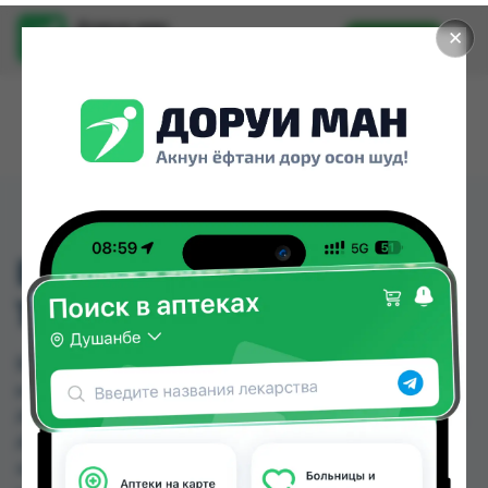
Доруи ман
✕
Установить
Найти лекарства стало еще легче.
ВИФЕРОН-1 СВ.
150000МЕ №10
ВИФЕРОН-1 СВ. 150000МЕ №10 можно купить
или заказать в аптеках, Абубакри Карим,
Авиценна, АЗИЗ ВАКО , Алишер-К, Аптека + 24/7,
Аптека Алфавит, Аптека оптовый 24 по цене от
44.00 TJS до 57.50 TJS в Душанбе и других