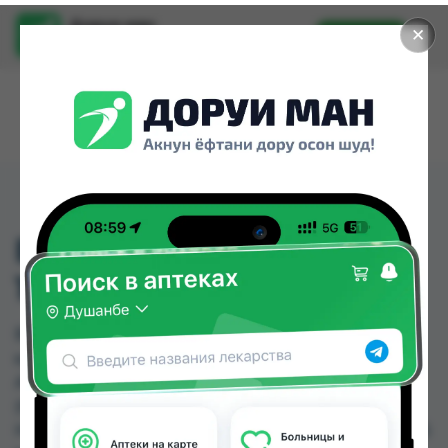
Доруи ман
✕
Установить
Найти лекарства стало еще легче.
ВИТОКОЛИН АМП
1000МГ/4МЛ №5
ВИТОКОЛИН АМП 1000МГ/4МЛ №5 можно
купить или заказать в аптеках, Аптека + 24/7,
Аптека Нур (Nur), Арча, Дорухона махсус
(Якачинор), Дорухона Ромашка, Нишон №2,
НУРИ ШИФО по цене от 245.00 TJS до 281.80 TJS