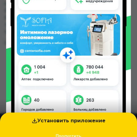
аптеках, Авиценна, Аптека Нур (Nur), Арча, Дору
Фарм №6, Дорухона Имтиёз, Дорухона
РОМАШКА, Дорухона Эдем №1 по цене от 1.00
TJS до 150.00 TJS в Душанбе и других городах
Таджикистана
Цена: от
1.00 TJS
Установить приложение
Пропустить