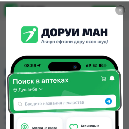
Доруи ман
✕
Установить
Найти лекарства стало еще легче.
ВИННИ КАША
РИСОВО-КУКУРУЗНАЯ
ВИННИ КАША РИСОВО-КУКУРУЗНАЯ можно
купить или заказать в аптеках, Арча, Ватан №1,
Ватан №2, Дору Фарм №2, Дору Фарм №20,
Дору Фарм №6, Дорухона +7 по цене от 25.00
TJS до 27.00 TJS в Душанбе и других городах