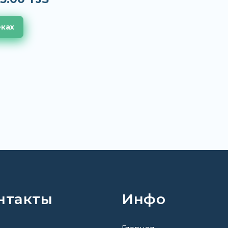
еках
нтакты
Инфо