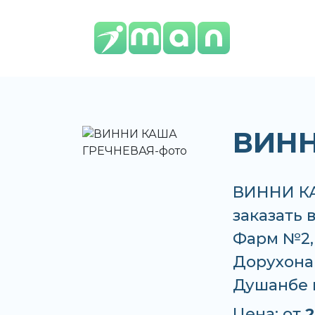
ВИНН
ВИННИ КА
заказать 
Фарм №2,
Дорухона +
Душанбе 
Цена: от
2