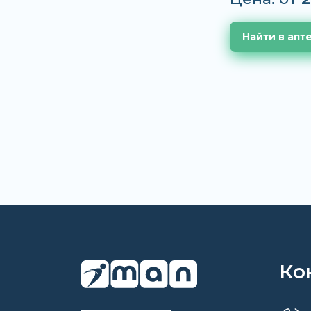
Найти в апт
Ко