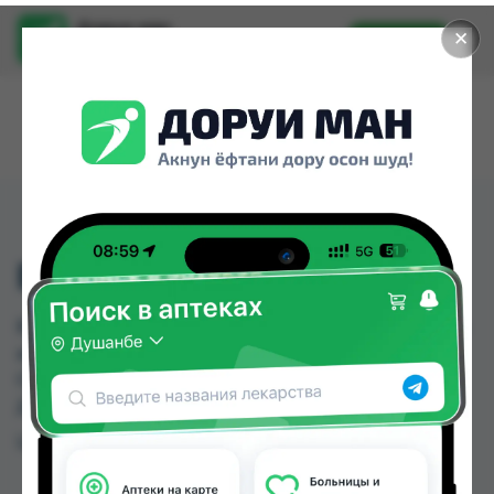
Доруи ман
✕
Установить
Найти лекарства стало еще легче.
ВИНКРИСТИН 1МГ
ВИНКРИСТИН 1МГ можно купить или заказать в
аптеках, Арча, Детская Онкология, Дорухона
Офият по цене от 13.00 TJS до 20.00 TJS в
Душанбе и других городах Таджикистана
Цена: от
13.00 TJS