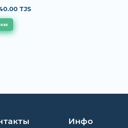
40.00 TJS
еках
нтакты
Инфо