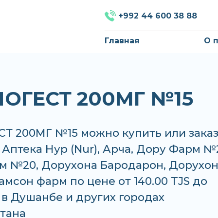
+992 44 600 38 88
Главная
О 
ОГЕСТ 200МГ №15
Т 200МГ №15 можно купить или заказ
, Аптека Нур (Nur), Арча, Дору Фарм №
м №20, Дорухона Бародарон, Дорухо
амсон фарм по цене от 140.00 TJS до
S в Душанбе и других городах
тана