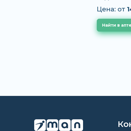
Цена: от
1
Найти в апт
Ко