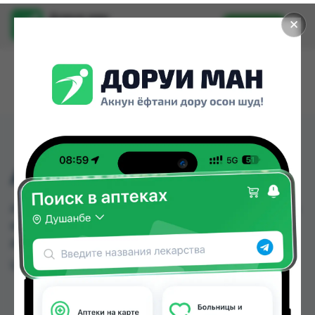
Доруи ман
✕
Установить
Найти лекарства стало еще легче.
АЛФАЗЕТИН-Э 50Г
АЛФАЗЕТИН-Э 50Г можно купить или заказать в
аптеках, Арча по цене от 7.00 TJS в Душанбе и
других городах Таджикистана
Цена: от
7.00 TJS