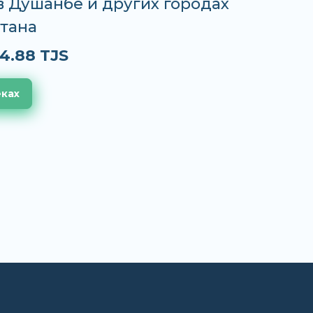
 в Душанбе и других городах
тана
4.88 TJS
еках