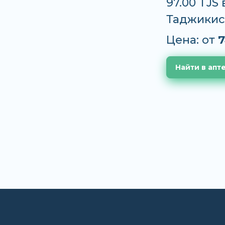
97.00 TJS
Таджикис
Цена: от
7
Найти в апт