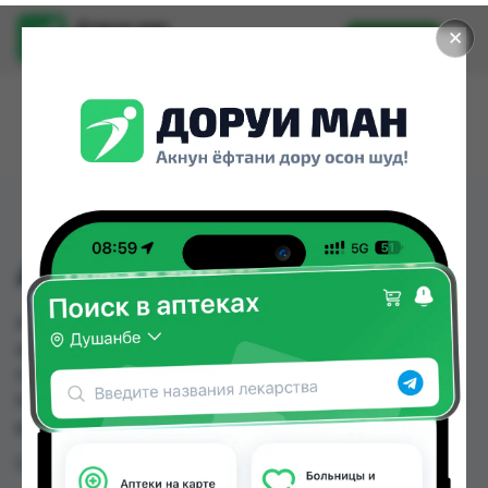
Доруи ман
✕
Установить
Найти лекарства стало еще легче.
АКВА Д3 10МЛ
АКВА Д3 10МЛ можно купить или заказать в
аптеках, Авиценна, Амирӣ, Аптека Вита, Аптека
Нур (Nur), Аптека Рахмат 2004, Аптека ЧДММ
Мадад-57, Арча по цене от 6.30 TJS до 38.00 TJS
в Душанбе и других городах Таджикистана
Цена: от
6.30 TJS