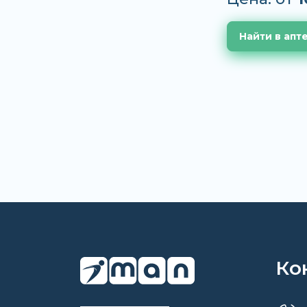
Найти в апт
Ко