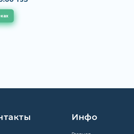
еках
нтакты
Инфо