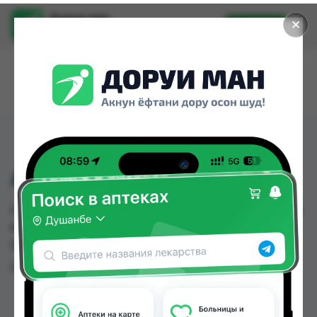
Доруи ман
✕
Установить
Найти лекарства стало еще легче.
АРАВА ТБ 10МГ №30
АРАВА ТБ 10МГ №30 можно купить или заказать
в аптеках, Самсон фарм по цене от 250.00 TJS в
Душанбе и других городах Таджикистана
Цена: от
250.00 TJS