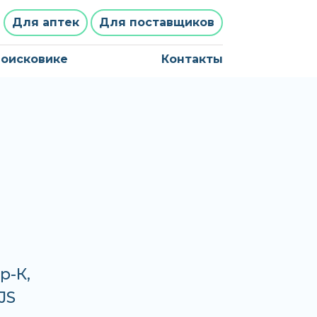
Для аптек
Для поставщиков
поисковике
Контакты
р-К,
JS