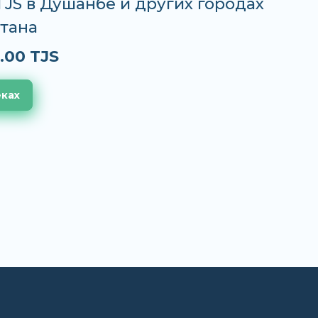
 TJS в Душанбе и других городах
тана
.00 TJS
еках