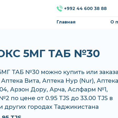
+992 44 600 38 88
Главная
О 
КС 5МГ ТАБ №30
МГ ТАБ №30 можно купить или заказ
, Аптека Вита, Аптека Нур (Nur), Аптек
04, Арзон Дору, Арча, Аслфарм №1,
2 по цене от 0.95 TJS до 33.00 TJS в
и других городах Таджикистана
.95 TJS