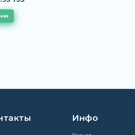
еках
нтакты
Инфо