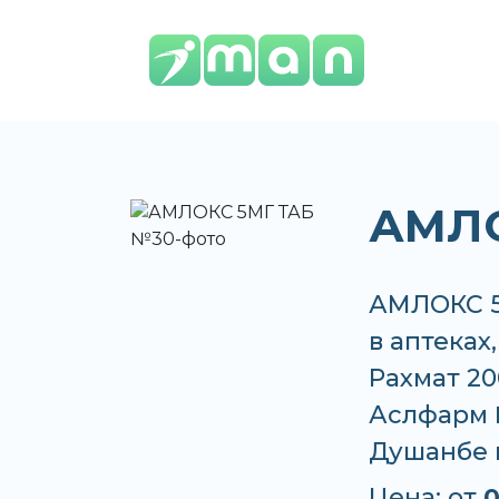
АМЛО
АМЛОКС 5
в аптеках
Рахмат 20
Аслфарм №
Душанбе 
Цена: от
0