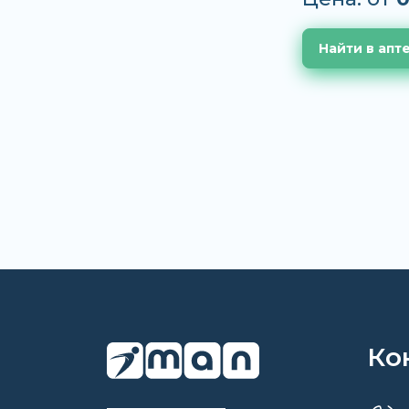
Найти в апт
Ко