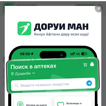
Доруи ман
✕
Установить
Найти лекарства стало еще легче.
ELTONIN
ELTONIN можно купить или заказать в аптеках
Душанбе и других городах Таджикистана
Цена: от
TJS