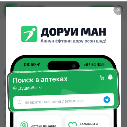
Доруи ман
✕
Установить
Найти лекарства стало еще легче.
АКТОВЕГИН 40МГ/МЛ
АМП 10МЛ №5
АКТОВЕГИН 40МГ/МЛ АМП 10МЛ №5 можно
купить или заказать в аптеках, Авиценна, Аптека
АХРОМ, Аптека Нур (Nur), Арзон Дору, Арча,
Детская Онкология, Дорухона +7 по цене от
24.00 TJS до 270.00 TJS в Душанбе и других