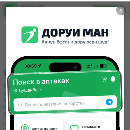
Доруи ман
✕
Установить
Найти лекарства стало еще легче.
ВОДА
ВОДА можно купить или заказать в аптеках,
Абубакри Карим, Авиценна, АЗИЗ ВАКО ,
Алишер-К, Амирӣ, Аптека + 24/7, Аптека Алфавит
по цене от 5.00 TJS до 145.00 TJS в Душанбе и
других городах Таджикистана
Цена: от
5.00 TJS