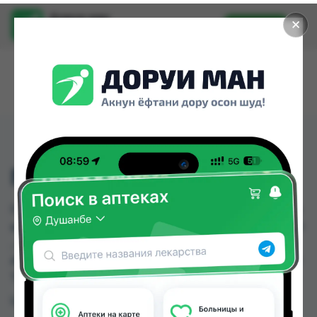
Доруи ман
✕
Установить
Найти лекарства стало еще легче.
ГАЛАВИТ СУП №10
ГАЛАВИТ СУП №10 можно купить или заказать в
аптеках, Абубакри Карим, Авиценна, АЗИЗ ВАКО
, Алишер-К, Аптека + 24/7, Аптека Алфавит,
Аптека Нур (Nur) по цене от 220.00 TJS до 281.80
TJS в Душанбе и других городах Таджикистана
Цена: от
220.00 TJS