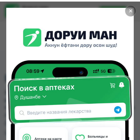
Доруи ман
✕
Установить
Найти лекарства стало еще легче.
ВОВЕНАК ГЕЛЬ 20 Г
ВОВЕНАК ГЕЛЬ 20 Г можно купить или заказать
в аптеках, Саховати Истаравшан, Абубакри
Карим, Авиценна, АЗИЗ ВАКО , Алишер-К, Амирӣ,
Аптека + 24/7 по цене от 6.00 TJS до 19.00 TJS в
Душанбе и других городах Таджикистана
Цена: от
6.00 TJS