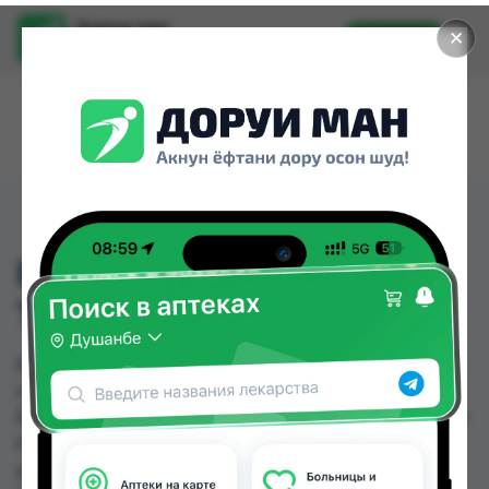
Доруи ман
✕
Установить
Найти лекарства стало еще легче.
ВИТРУМ ЭНЕРДЖИ
ТАБ. №30
ВИТРУМ ЭНЕРДЖИ ТАБ. №30 можно купить или
заказать в аптеках, Авиценна, Аптека Нур (Nur),
Ватан №1, Ватан №2, Дору Фарм №2, Дору Фарм
№6, Дорухона Бародарон по цене от 110.00 TJS
до 190.00 TJS в Душанбе и других городах