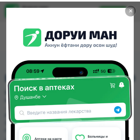
Доруи ман
✕
Установить
Найти лекарства стало еще легче.
ВИТАПРОСТ ПЛЮС №10
ВИТАПРОСТ ПЛЮС №10 можно купить или
заказать в аптеках, Абубакри Карим, АЗИЗ ВАКО
, Алишер-К, Аптека Алфавит, Аптека Нур (Nur),
Аптека оптовый 24, Аптека Рецепт по цене от
230.00 TJS до 330.00 TJS в Душанбе и других
городах Таджикистана