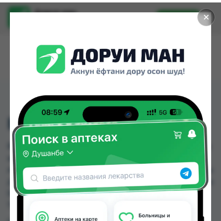
Доруи ман
✕
Установить
Найти лекарства стало еще легче.
ВИПРЕЛАКС БЕБИ
ВИПРЕЛАКС БЕБИ можно купить или заказать в
аптеках, Саховати Истаравшан, Аптека АХРОМ,
Аптека Нур (Nur), Аптека ЧДММ Мадад-57, Арзон
Дору, Арча, Дорухона +7 по цене от 40.00 TJS до
55.00 TJS в Душанбе и других городах
Таджикистана