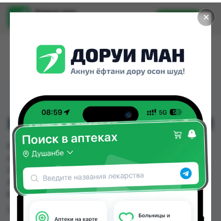
Доруи ман
✕
Установить
Найти лекарства стало еще легче.
ВИКРИЛ РАЗМЕР 1/0 №1
ВИКРИЛ РАЗМЕР 1/0 №1 можно купить или
заказать в аптеках, Абубакри Карим, Авиценна,
АЗИЗ ВАКО , Алишер-К, Амирӣ, Аптека + 24/7,
Аптека Алфавит по цене от 9.00 TJS до 14.00 TJS
в Душанбе и других городах Таджикистана
Цена: от
9.00 TJS