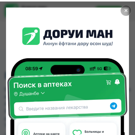
Доруи ман
✕
Установить
Найти лекарства стало еще легче.
ВИКАСОЛ ТАБ №20
ВИКАСОЛ ТАБ №20 можно купить или заказать в
аптеках, Саховати Истаравшан, Авиценна,
Аптека Нур (Nur), Арзон Дору, Арча, Дорухона
Зубайда, Дорухона Имтиёз по цене от 1.20 TJS
до 40.00 TJS в Душанбе и других городах
Таджикистана