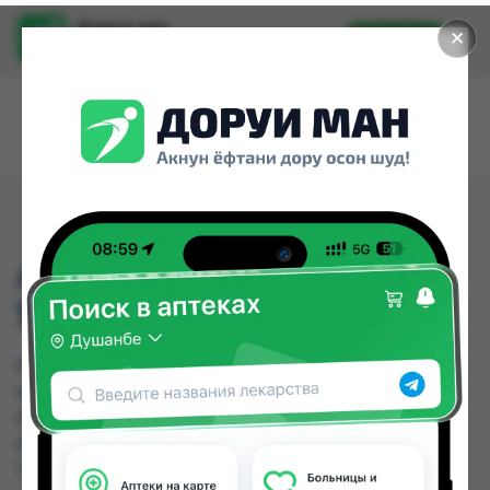
Доруи ман
✕
Установить
Найти лекарства стало еще легче.
АРГУМЕЛ ШАМПУНЬ
100 МЛ
АРГУМЕЛ ШАМПУНЬ 100 МЛ можно купить или
заказать в аптеках, Саховати Истаравшан,
Абубакри Карим, Авита, Авиценна, АЗИЗ ВАКО ,
Алишер-К, Амирӣ по цене от 53.00 TJS до 65.00
TJS в Душанбе и других городах Таджикистана