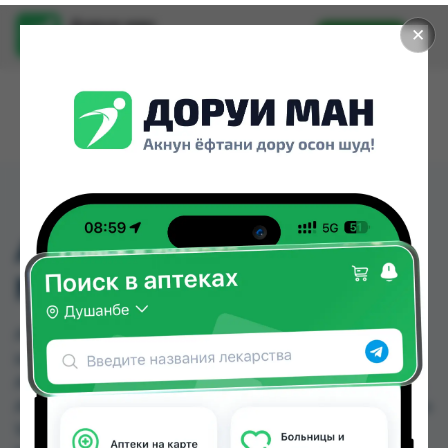
Доруи ман
✕
Установить
Найти лекарства стало еще легче.
АРБИДОЛ 100МГ КАП
№20
АРБИДОЛ 100МГ КАП №20 можно купить или
заказать в аптеках, Авиценна, Аптека Вита,
Аптека Нур (Nur), Аптека ЧДММ Мадад-57, Арча,
Аслфарм №1, Аслфарм №3 по цене от 4.54 TJS до
105.00 TJS в Душанбе и других городах