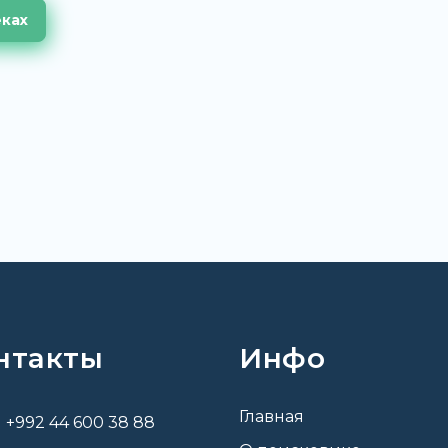
еках
нтакты
Инфо
Главная
+992 44 600 38 88