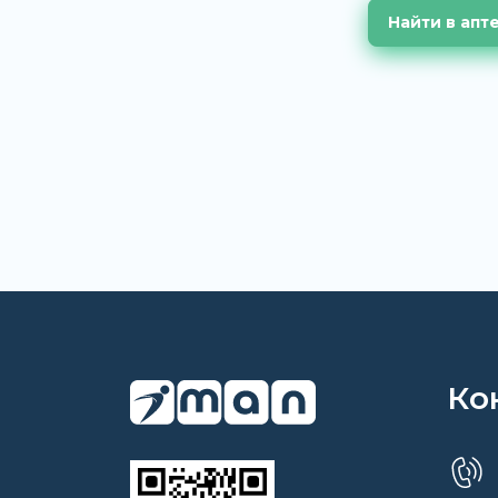
Найти в апт
Ко