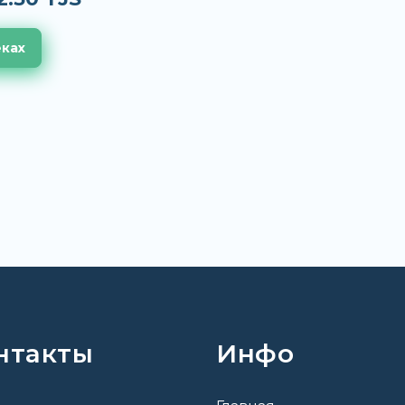
еках
нтакты
Инфо