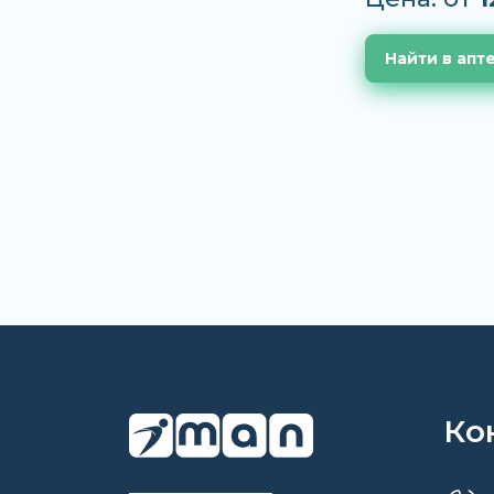
Найти в апт
Ко