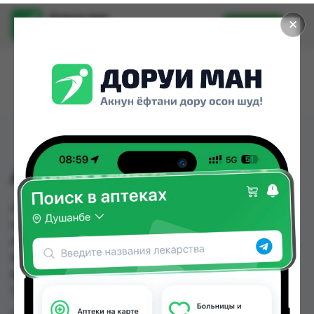
Доруи ман
✕
Установить
Найти лекарства стало еще легче.
АКВАЛОР БЕБИ 15МЛ
АКВАЛОР БЕБИ 15МЛ можно купить или
заказать в аптеках, Саховати Истаравшан,
ASAPTEKA, Абубакри Карим, Авиценна, АЗИЗ
ВАКО , Алишер-К, Амирӣ по цене от 22.00 TJS до
86.00 TJS в Душанбе и других городах
Таджикистана