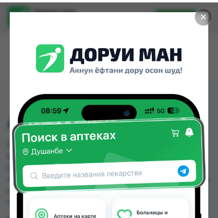
Доруи ман
✕
Установить
Найти лекарства стало еще легче.
АДАПТОЛ 300МГ №20
АДАПТОЛ 300МГ №20 можно купить или
заказать в аптеках, Саховати Истаравшан, GS
Дорухона, Аптека АХРОМ, Аптека Вита, Аптека
Нур (Nur), Аптека ЧДММ Мадад-57, Арча по цене
от 38.00 TJS до 105.60 TJS в Душанбе и других
городах Таджикистана