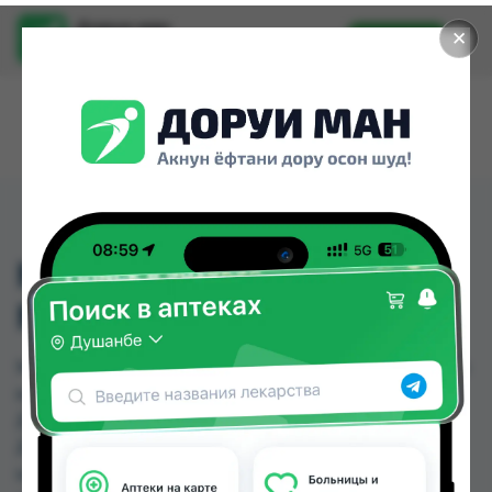
Доруи ман
✕
Установить
Найти лекарства стало еще легче.
MY TEDDY ДЕТС ГЕЛЬ
МЫЛО 2В1 200МЛ
MY TEDDY ДЕТС ГЕЛЬ МЫЛО 2В1 200МЛ можно
купить или заказать в аптеках, Дору Фарм №2,
Дорухона Имтиёз, Дорухона Ромашка, КВД
Дорухона, Нишон №1, Нишон №3, Эколайф по
цене от 20.00 TJS до 34.00 TJS в Душанбе и