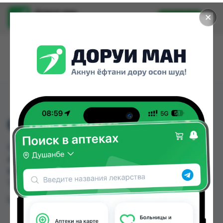
Доруи ман
✕
Установить
Найти лекарства стало еще легче.
C -05 M
C -05 M можно купить или заказать в аптеках,
Арча, Дорухона Имтиёз, Дорухона Ромашка,
КВД Дорухона по цене от 180.00 TJS до 190.00
TJS в Душанбе и других городах Таджикистана
Цена: от
180.00 TJS