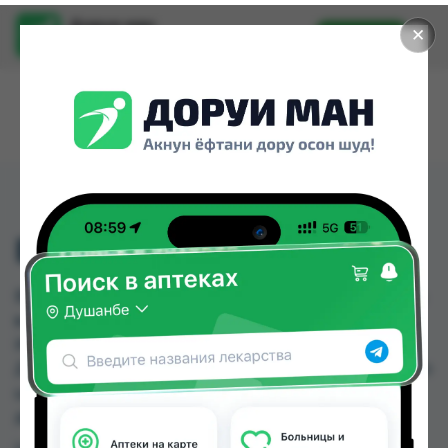
Доруи ман
✕
Установить
Найти лекарства стало еще легче.
ВИФЕРОН 12Г МАЗЬ
ВИФЕРОН 12Г МАЗЬ можно купить или заказать
в аптеках, Аптека Нур (Nur), Дорухона Махсус,
Ибн Хайян (Масрур-фарм), КВД Дорухона, КВД
Дорухона №2, Мадад фарм 56, Мадад фарм 7 по
цене от 36.00 TJS до 190.00 TJS в Душанбе и
других городах Таджикистана