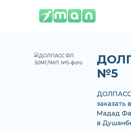
ДОЛП
№5
ДОЛПАСС 
заказать 
Мадад Фар
в Душанб