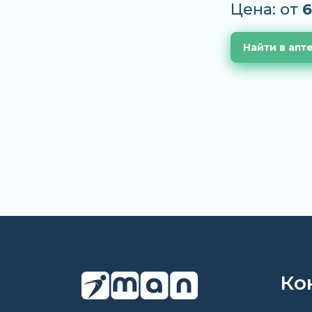
Цена: от
6
Найти в апт
Ко