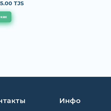
5.00 TJS
еках
нтакты
Инфо