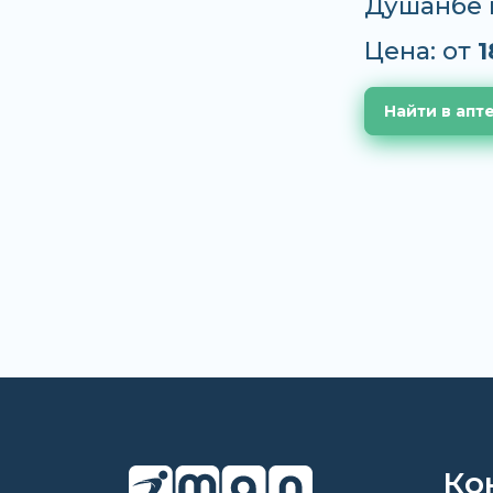
Душанбе 
Цена: от
1
Найти в апт
Ко