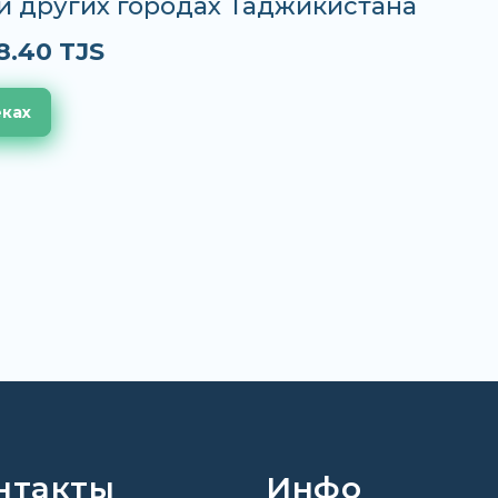
и других городах Таджикистана
8.40 TJS
еках
нтакты
Инфо