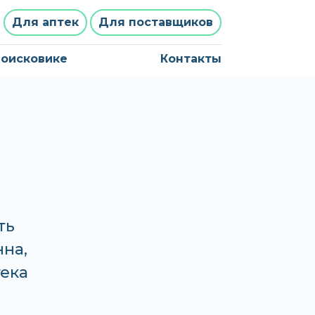
Для аптек
Для поставщиков
поисковике
Контакты
ть
нна,
тека