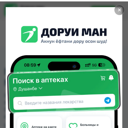
Доруи ман
✕
Установить
Найти лекарства стало еще легче.
ГАТРОСОФТ ФЛ. 40МГ.
№1
ГАТРОСОФТ ФЛ. 40МГ. №1 можно купить или
заказать в аптеках, Дорухонаи Мадад
(Буратино) по цене от 42.60 TJS в Душанбе и
других городах Таджикистана
Цена: от
42.60 TJS