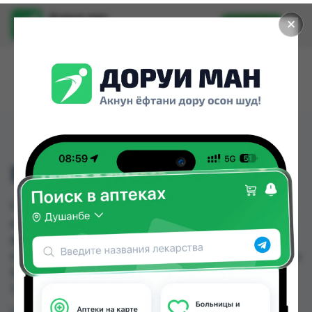
Доруи ман
✕
Установить
Найти лекарства стало еще легче.
ГАСТАЛ ТАБ №30
ГАСТАЛ ТАБ №30 можно купить или заказать в
аптеках, Саховати Истаравшан, "Ориён-
фарм"-114, Авиценна, Арча, Аслфарм №1,
Аслфарм №2, Аслфарм №3 по цене от 1.70 TJS до
93.00 TJS в Душанбе и других городах
Таджикистана