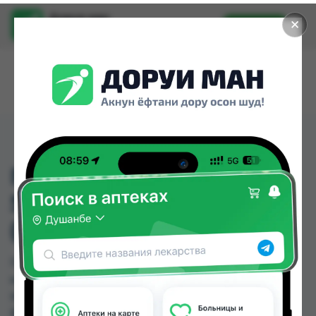
Доруи ман
✕
Установить
Найти лекарства стало еще легче.
ГАЛВУС МЕТ ТАБ.
50МГ/1000МГ. №60
(ТУРК)
ГАЛВУС МЕТ ТАБ. 50МГ/1000МГ. №60 (ТУРК)
можно купить или заказать в аптеках, Саховати
Истаравшан, Абубакри Карим, Авиценна, АЗИЗ
ВАКО , Алишер-К, Аптека + 24/7, Аптека Алфавит