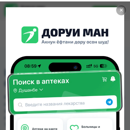
Доруи ман
✕
Установить
Найти лекарства стало еще легче.
ВИПРЕЛАКС КИДС
СИРОП 150МЛ
ВИПРЕЛАКС КИДС СИРОП 150МЛ можно купить
или заказать в аптеках, Авиценна, Аптека + 24/7,
Аптека Алфавит, Аптека Вита, Аптека Нур (Nur),
Арзон Дору, Арча по цене от 80.00 TJS до 100.10
TJS в Душанбе и других городах Таджикистана