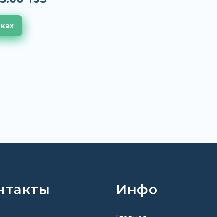
еках
нтакты
Инфо