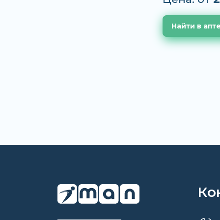
Найти в апт
Ко