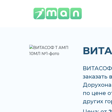
ВИТА
ВИТАСОФ 
заказать 
Дорухона
по цене о
других г
Цена: от
2