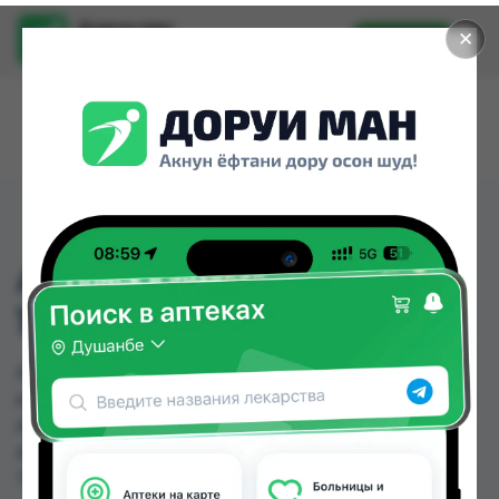
Доруи ман
✕
Установить
Найти лекарства стало еще легче.
АРГУМЕЛ ШАМПУНЬ
100МЛ. К.
АРГУМЕЛ ШАМПУНЬ 100МЛ. К. можно купить
или заказать в аптеках, Саховати Истаравшан,
Абубакри Карим, Авита, Авиценна, АЗИЗ ВАКО ,
Алишер-К, Амирӣ по цене от 53.00 TJS до 65.00
TJS в Душанбе и других городах Таджикистана