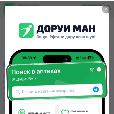
Доруи ман
✕
Установить
Найти лекарства стало еще легче.
АНУЗОЛ СВ №10
АНУЗОЛ СВ №10 можно купить или заказать в
аптеках, Саховати Истаравшан, Абубакри Карим,
Авиценна, АЗИЗ ВАКО , Алишер-К, Амирӣ, Аптека
+ 24/7 по цене от 4.00 TJS до 9.80 TJS в Душанбе
и других городах Таджикистана
Цена: от
4.00 TJS