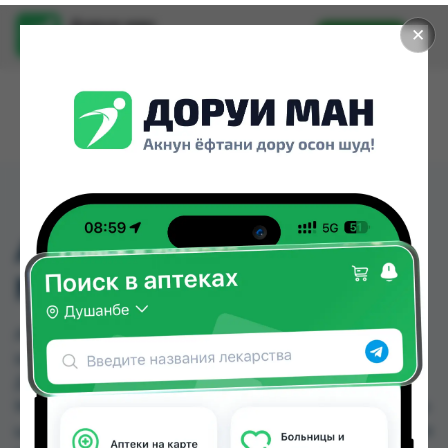
Доруи ман
✕
Установить
Найти лекарства стало еще легче.
АНЕСТЕЗОЛ СВЕЧИ
№10
АНЕСТЕЗОЛ СВЕЧИ №10 можно купить или
заказать в аптеках, Аптека Нур (Nur), Арча,
Дорухона +7, Дорухона Имтиёз, Дорухона
Махсус, Дорухона Океан, Дорухона Ромашка по
цене от 7.50 TJS до 24.00 TJS в Душанбе и других