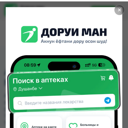
Доруи ман
✕
Установить
Найти лекарства стало еще легче.
АНДЕРИМ СВ. 100МГ.
№5
АНДЕРИМ СВ. 100МГ. №5 можно купить или
заказать в аптеках, Дорухонаи Мадад
(Буратино), Мадад Фарм №111 по цене от 49.00
TJS до 55.00 TJS в Душанбе и других городах
Таджикистана