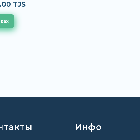
.00 TJS
еках
нтакты
Инфо