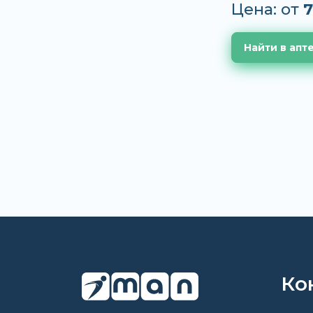
Цена: от
7
Найти в апт
Ко