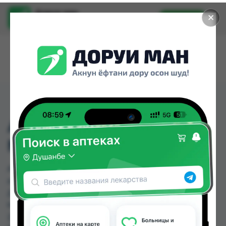
Доруи ман
✕
Установить
Найти лекарства стало еще легче.
АНАЛГОН-ДУАЛ АМП.
№3+3
АНАЛГОН-ДУАЛ АМП. №3+3 можно купить или
заказать в аптеках, Доро фарм, Доро фарм 82,
Дорухонаи Мадад (Буратино), Мадад Фарм
№111, Саховат Ватан по цене от 165.44 TJS до
210.00 TJS в Душанбе и других городах